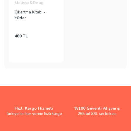
Melissa&Doug
Çıkartma Kitabı -
Yüzler
480 TL
Hızlı Kargo Hizmeti
%100 Güvenli Alışveriş
Türkiye'nin her yerine hızlı kargo
265 bit SSL sertifikası