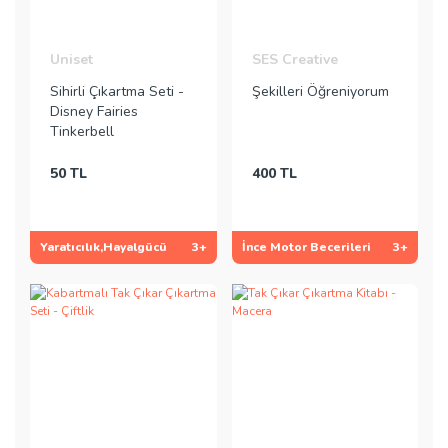
Uniset
SES Creative
Sihirli Çıkartma Seti -
Şekilleri Öğreniyorum
Disney Fairies
Tinkerbell
50 TL
400 TL
Yaratıcılık,Hayalgücü
3+
İnce Motor Becerileri
3+