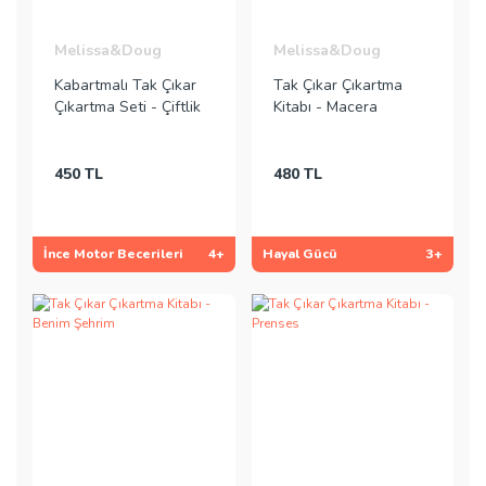
Melissa&Doug
Melissa&Doug
Kabartmalı Tak Çıkar
Tak Çıkar Çıkartma
Çıkartma Seti - Çiftlik
Kitabı - Macera
450 TL
480 TL
İnce Motor Becerileri
4+
Hayal Gücü
3+