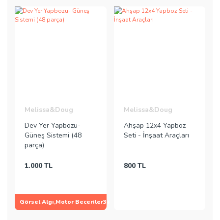
Melissa&Doug
Melissa&Doug
Dev Yer Yapbozu-
Ahşap 12x4 Yapboz
Güneş Sistemi (48
Seti - İnşaat Araçları
parça)
1.000 TL
800 TL
Görsel Algı,Motor Beceriler
3+