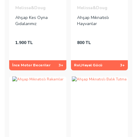
Melissa&Doug
Melissa&Doug
Ahşap Kes Oyna
Ahşap Mıknatıslı
Gıdalarımız
Hayvanlar
1.900 TL
800 TL
İnce Motor Beceriler
3+
Rol,Hayal Gücü
3+