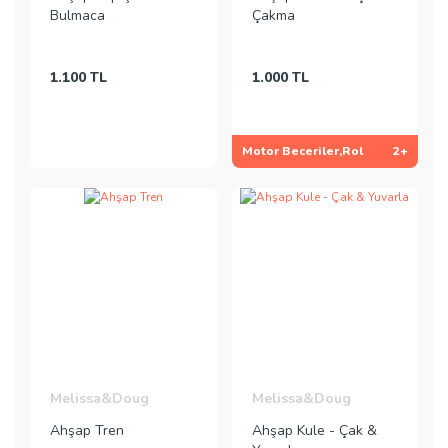
Bulmaca
Çakma
1.100 TL
1.000 TL
Motor Beceriler,Rol
2+
Melissa&Doug
Melissa&Doug
Ahşap Tren
Ahşap Kule - Çak &