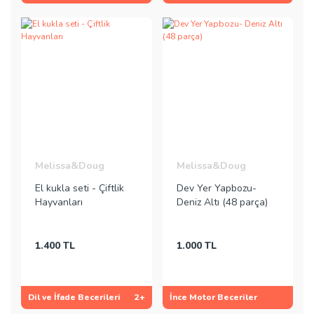
Melissa&Doug
Melissa&Doug
El kukla seti - Çiftlik
Dev Yer Yapbozu-
Hayvanları
Deniz Altı (48 parça)
1.400 TL
1.000 TL
Dil ve İfade Becerileri
2+
İnce Motor Beceriler