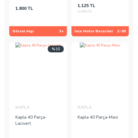
1.125 TL
1.800 TL
1.250 TL
Görsel Algı
3+
İnce Motor Beceriler
2-99
%10
KAPLA
KAPLA
Kapla 40 Parça-
Kapla 40 Parça-Mavi
Lacivert