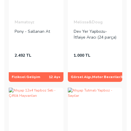
Mamatoyz
Melissa&Doug
Pony - Sallanan At
Dev Yer Yapbozu-
İtfaiye Aracı (24 parça)
2.492 TL
1.000 TL
Fiziksel Gelişim
12 Ay+
Görsel Algı,Motor Beceriler
3+