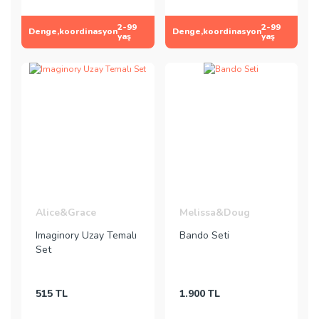
2-99
2-99
Denge,koordinasyon
Denge,koordinasyon
yaş
yaş
Alice&Grace
Melissa&Doug
Imaginory Uzay Temalı
Bando Seti
Set
515 TL
1.900 TL