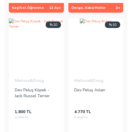
Keşifsel Öğrenme
12 Ay+
Denge, Kaba Motor
2+
%10
%10
Melissa&Doug
Melissa&Doug
Dev Peluş Köpek -
Dev Peluş Aslan
Jack Russel Terrier
1.800 TL
4.770 TL
2.000 TL
5.300 TL