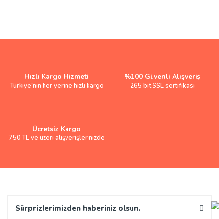
Hızlı Kargo Hizmeti
%100 Güvenli Alışveriş
Türkiye'nin her yerine hızlı kargo
265 bit SSL sertifikası
Ücretsiz Kargo
750 TL ve üzeri alışverişlerinizde
Sürprizlerimizden haberiniz olsun.