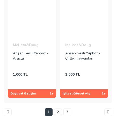
Melissa&Doug
Melissa&Doug
Ahşap Sesli Yapboz -
Ahşap Sesli Yapboz -
Araçlar
Çiftlik Hayvanları
1.000 TL
1.000 TL
Duyusal Gelişim
2+
İşitsel,Görsel Algı
2+
1
2
3