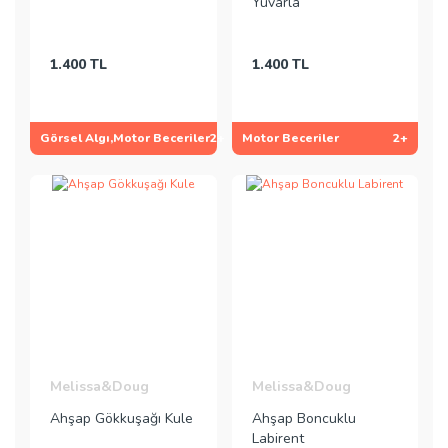
Yuvarla
1.400 TL
1.400 TL
Görsel Algı,Motor Beceriler
2+
Motor Beceriler
2+
Melissa&Doug
Melissa&Doug
Ahşap Gökkuşağı Kule
Ahşap Boncuklu
Labirent