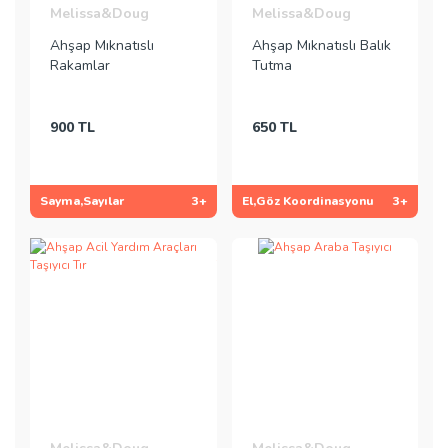
Melissa&Doug
Melissa&Doug
Ahşap Mıknatıslı
Ahşap Mıknatıslı Balık
Rakamlar
Tutma
900 TL
650 TL
Sayma,Sayılar
3+
El,Göz Koordinasyonu
3+