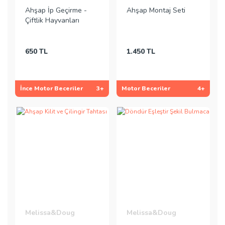
Ahşap İp Geçirme -
Ahşap Montaj Seti
Çiftlik Hayvanları
650 TL
1.450 TL
İnce Motor Beceriler
3+
Motor Beceriler
4+
Melissa&Doug
Melissa&Doug