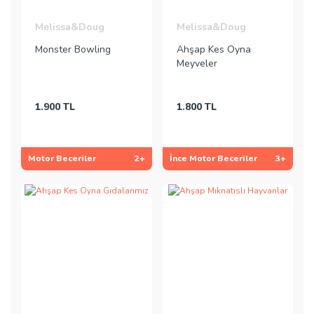
Melissa&Doug
Melissa&Doug
Monster Bowling
Ahşap Kes Oyna
Meyveler
1.900 TL
1.800 TL
Motor Beceriler
2+
İnce Motor Beceriler
3+