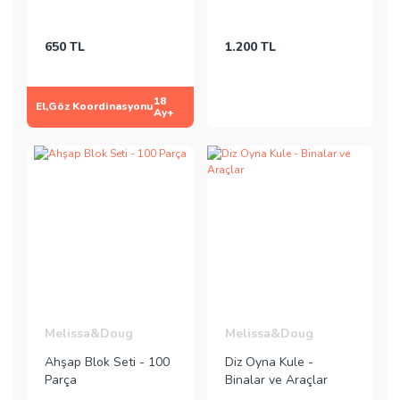
650 TL
1.200 TL
18
El,Göz Koordinasyonu
Ay+
Melissa&Doug
Melissa&Doug
Ahşap Blok Seti - 100
Diz Oyna Kule -
Parça
Binalar ve Araçlar