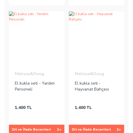
Melissa&Doug
Melissa&Doug
El kukla seti - Yardım
El kukla seti -
Personeli
Hayvanat Bahçesi
1.400 TL
1.400 TL
Dil ve İfade Becerileri
2+
Dil ve İfade Becerileri
2+