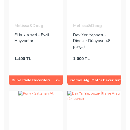
Melissa&Doug
Melissa&Doug
El kukla seti - Evcil
Dev Yer Yapbozu-
Hayvanlar
Dinozor Dünyası (48
parça)
1.400 TL
1.000 TL
Dil ve İfade Becerileri
2+
Görsel Algı,Motor Beceriler
3+