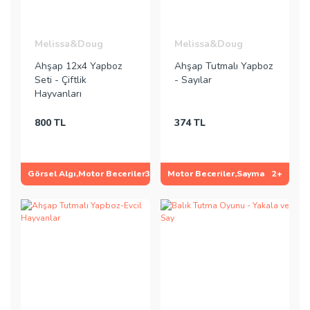
Melissa&Doug
Melissa&Doug
Ahşap 12x4 Yapboz
Ahşap Tutmalı Yapboz
Seti - Çiftlik
- Sayılar
Hayvanları
800 TL
374 TL
Görsel Algı,Motor Beceriler
3+
Motor Beceriler,Sayma
2+