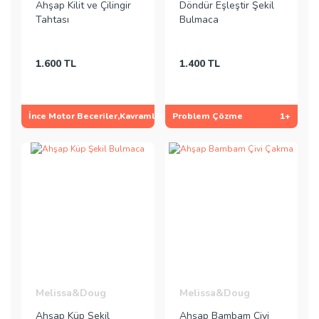
Ahşap Kilit ve Çilingir
Döndür Eşleştir Şekil
Tahtası
Bulmaca
1.600 TL
1.400 TL
İnce Motor Beceriler,Kavramlar
3+
Problem Çözme
1+
Melissa&Doug
Melissa&Doug
Ahşap Küp Şekil
Ahşap Bambam Çivi