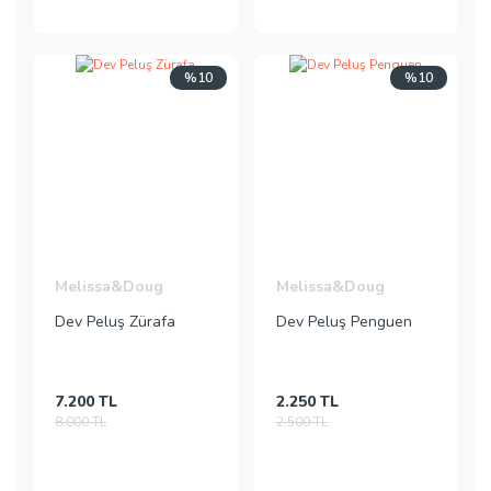
%10
%10
Melissa&Doug
Melissa&Doug
Dev Peluş Zürafa
Dev Peluş Penguen
7.200 TL
2.250 TL
8.000 TL
2.500 TL