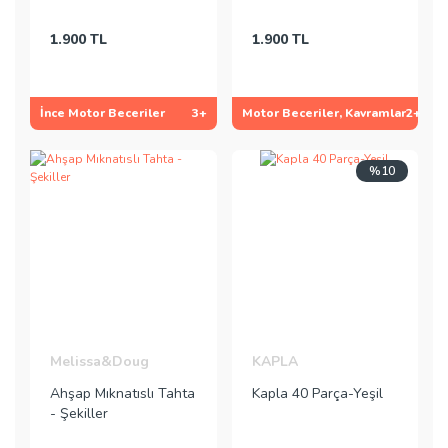
1.900 TL
1.900 TL
İnce Motor Beceriler
3+
Motor Beceriler, Kavramlar
2+
%10
Melissa&Doug
KAPLA
Ahşap Mıknatıslı Tahta
Kapla 40 Parça-Yeşil
- Şekiller