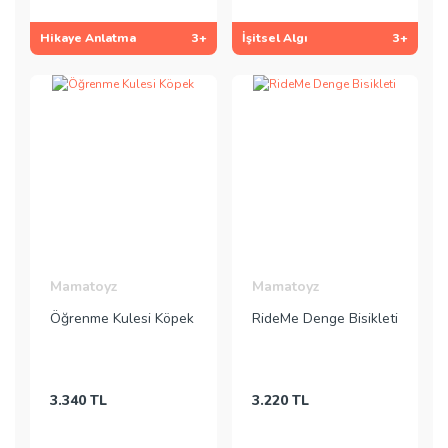
Hikaye Anlatma
3+
İşitsel Algı
3+
Mamatoyz
Mamatoyz
Öğrenme Kulesi Köpek
RideMe Denge Bisikleti
3.340 TL
3.220 TL