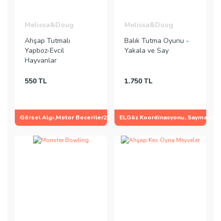
Melissa&Doug
Melissa&Doug
Ahşap Tutmalı
Balık Tutma Oyunu -
Yapboz-Evcil
Yakala ve Say
Hayvanlar
550 TL
1.750 TL
Görsel Algı,Motor Beceriler
2+
El,Göz Koordinasyonu, Sayma
3+