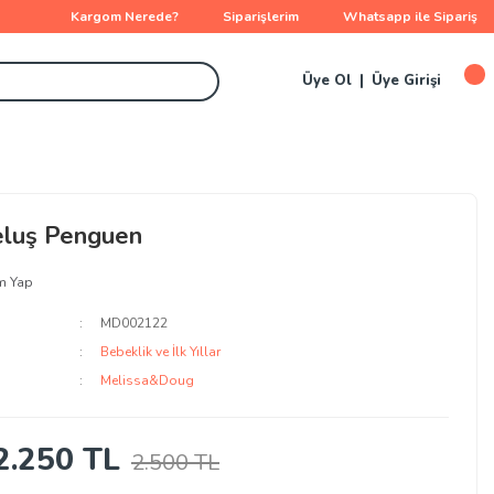
Kargom Nerede?
Siparişlerim
Whatsapp ile Sipariş
Üye Ol
Üye Girişi
luş Penguen
m Yap
MD002122
Bebeklik ve İlk Yıllar
Melissa&Doug
2.250 TL
2.500 TL