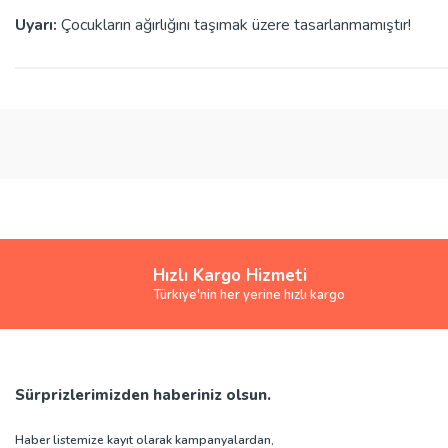
Uyarı:
Çocukların ağırlığını taşımak üzere tasarlanmamıştır!
Bu ürünün fiyat bilgisi, resim, ürün açıklamalarında ve diğer konularda yete
Görüş ve önerileriniz için teşekkür ederiz.
Ürün resmi kalitesiz, bozuk veya görüntülenemiyor.
Ürün açıklamasında eksik bilgiler bulunuyor.
Ürün bilgilerinde hatalar bulunuyor.
Ürün fiyatı diğer sitelerden daha pahalı.
Hızlı Kargo Hizmeti
Bu ürüne benzer farklı alternatifler olmalı.
Türkiye'nin her yerine hızlı kargo
Sürprizlerimizden haberiniz olsun.
Haber listemize kayıt olarak kampanyalardan,