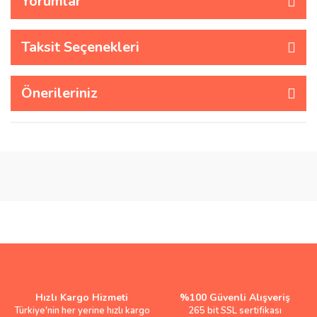
Yorumlar
Taksit Seçenekleri
Önerileriniz
Hızlı Kargo Hizmeti
%100 Güvenli Alışveriş
Türkiye'nin her yerine hızlı kargo
265 bit SSL sertifikası