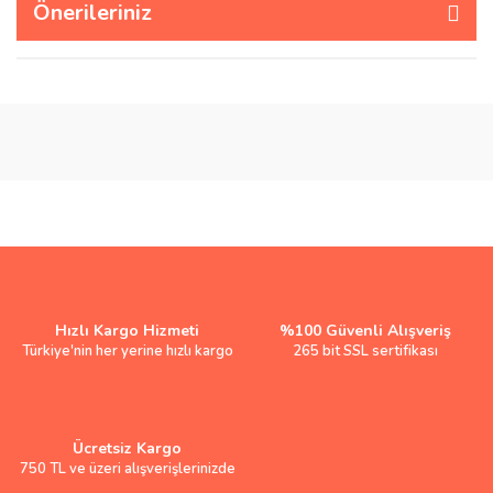
Önerileriniz
Hızlı Kargo Hizmeti
%100 Güvenli Alışveriş
Türkiye'nin her yerine hızlı kargo
265 bit SSL sertifikası
Ücretsiz Kargo
750 TL ve üzeri alışverişlerinizde