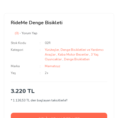
RideMe Denge Bisikleti
(0)
- Yorum Yap
Stok Kodu
02R
Kategori
Yürüteçler, Denge Bisikletleri ve Yardımcı
Araçlar
,
Kaba Motor Beceriler
,
3 Yaş
Oyuncaklar
,
Denge Bisikletleri
Marka
Mamatoyz
Yaş
2+
3.220 TL
* 1.126,53 TL den başlayan taksitlerle!!