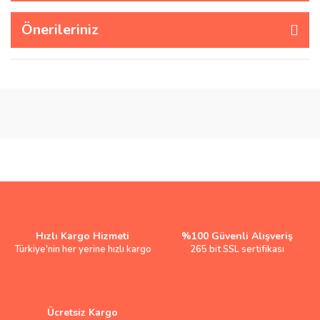
Önerileriniz
Hızlı Kargo Hizmeti
%100 Güvenli Alışveriş
Türkiye'nin her yerine hızlı kargo
265 bit SSL sertifikası
Ücretsiz Kargo