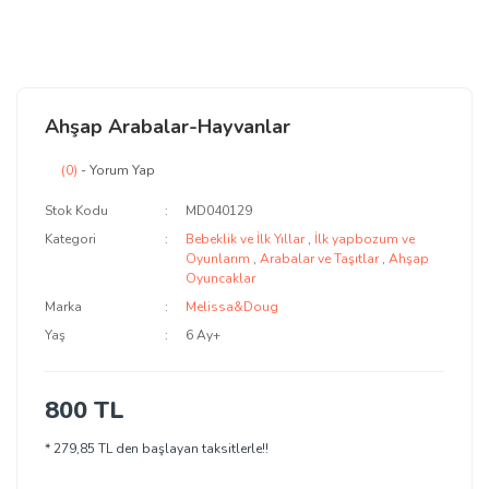
Ahşap Arabalar-Hayvanlar
(0)
- Yorum Yap
Stok Kodu
MD040129
Kategori
Bebeklik ve İlk Yıllar
,
İlk yapbozum ve
Oyunlarım
,
Arabalar ve Taşıtlar
,
Ahşap
Oyuncaklar
Marka
Melissa&Doug
Yaş
6 Ay+
800 TL
* 279,85 TL den başlayan taksitlerle!!