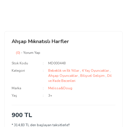
Ahşap Mıknatıslı Harfler
(0)
- Yorum Yap
Stok Kodu
MD000448
Kategori
Bebeklik ve İlk Yıllar
,
4 Yaş Oyuncaklar
,
Ahşap Oyuncaklar
,
Bilişsel Gelişim
,
Dil
ve İfade Becerileri
Marka
Melissa&Doug
Yaş
3+
900 TL
* 314,83 TL den başlayan taksitlerle!!