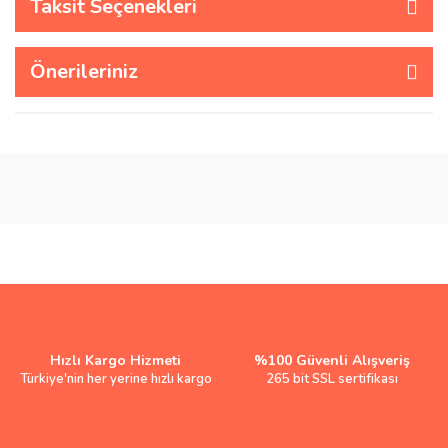
Taksit Seçenekleri
Önerileriniz
Hızlı Kargo Hizmeti
%100 Güvenli Alışveriş
Türkiye'nin her yerine hızlı kargo
265 bit SSL sertifikası