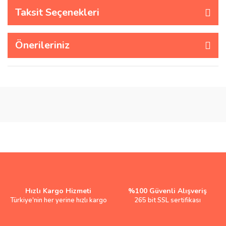
Taksit Seçenekleri
Önerileriniz
Hızlı Kargo Hizmeti
%100 Güvenli Alışveriş
Türkiye'nin her yerine hızlı kargo
265 bit SSL sertifikası