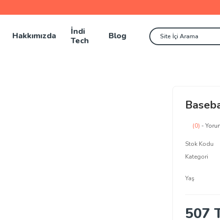
İndi
Hakkımızda
Blog
Tech
Baseba
(0)
- Yoru
Stok Kodu
Kategori
Yaş
507 