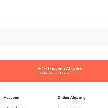
rsiz gördüğünüz noktaları öneri formunu kullanarak tarafımıza iletebilirsiniz.
Bu ürüne ilk yorumu siz yapın!
Yorum Yaz
%100 Güvenli Alışveriş
265 bit SSL sertifikası
Hesabım
Online Alışveriş
Gönder