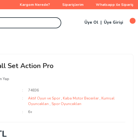
Kargom Nerede?
Siparişlerim
Whatsapp ile Sipariş
Üye Ol
Üye Girişi
ll Set Action Pro
m Yap
74836
Aktif Oyun ve Spor
,
Kaba Motor Beceriler
,
Kumsal
Oyuncakları
,
Spor Oyuncakları
6+
TL