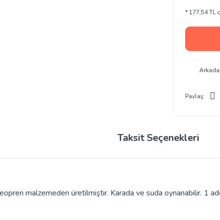
* 177,54 TL d
Arkada
Paylaş:
Taksit Seçenekleri
neopren malzemeden üretilmiştir. Karada ve suda oynanabilir. 1 adet 