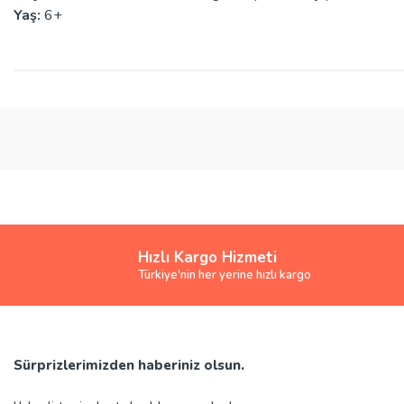
Yaş:
6
+
Bu ürünün fiyat bilgisi, resim, ürün açıklamalarında ve diğer konularda yete
Görüş ve önerileriniz için teşekkür ederiz.
Ürün resmi kalitesiz, bozuk veya görüntülenemiyor.
Ürün açıklamasında eksik bilgiler bulunuyor.
Ürün bilgilerinde hatalar bulunuyor.
Ürün fiyatı diğer sitelerden daha pahalı.
Hızlı Kargo Hizmeti
Bu ürüne benzer farklı alternatifler olmalı.
Türkiye'nin her yerine hızlı kargo
Sürprizlerimizden haberiniz olsun.