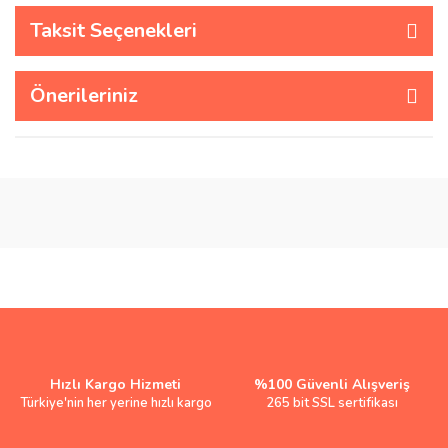
Taksit Seçenekleri
Önerileriniz
Hızlı Kargo Hizmeti
%100 Güvenli Alışveriş
Türkiye'nin her yerine hızlı kargo
265 bit SSL sertifikası