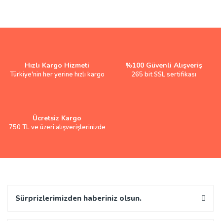
Hızlı Kargo Hizmeti
%100 Güvenli Alışveriş
Türkiye'nin her yerine hızlı kargo
265 bit SSL sertifikası
Ücretsiz Kargo
750 TL ve üzeri alışverişlerinizde
Sürprizlerimizden haberiniz olsun.