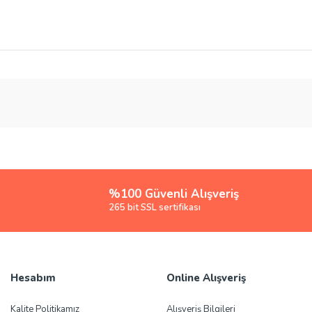
rsiz gördüğünüz noktaları öneri formunu kullanarak tarafımıza iletebilirsiniz.
Bu ürüne ilk yorumu siz yapın!
Yorum Yaz
%100 Güvenli Alışveriş
265 bit SSL sertifikası
Hesabım
Online Alışveriş
Gönder
Kalite Politikamız
Alışveriş Bilgileri