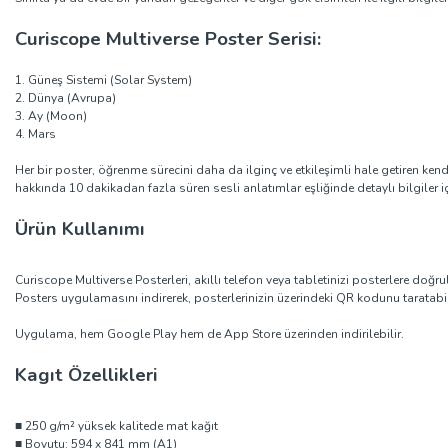
Curiscope Multiverse Poster Serisi:
1. Güneş Sistemi (Solar System)
2. Dünya (Avrupa)
3. Ay (Moon)
4. Mars
Her bir poster, öğrenme sürecini daha da ilginç ve etkileşimli hale getiren kend
hakkında 10 dakikadan fazla süren sesli anlatımlar eşliğinde detaylı bilgiler iç
Ürün Kullanımı
Curiscope Multiverse Posterleri, akıllı telefon veya tabletinizi posterlere doğr
Posters uygulamasını indirerek, posterlerinizin üzerindeki QR kodunu taratabilir
Uygulama, hem Google Play hem de App Store üzerinden indirilebilir.
Kagıt Özellikleri
■ 250 g/m² yüksek kalitede mat kağıt
■ Boyutu: 594 x 841 mm (A1)