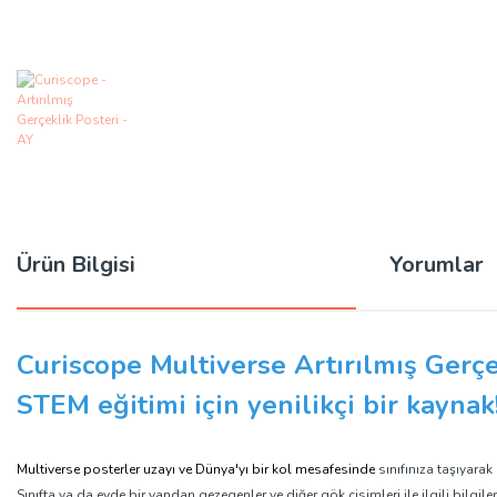
Ürün Bilgisi
Yorumlar
Curiscope Multiverse Artırılmış Gerçe
STEM eğitimi için yenilikçi bir kaynak
Multiverse posterler uzayı ve Dünya'yı bir kol mesafesinde
sınıfınıza taşıyara
Sınıfta ya da evde bir yandan gezegenler ve diğer gök cisimleri ile ilgili bilgile