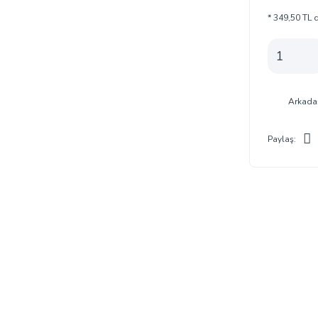
* 349,50 TL d
Arkada
Paylaş: