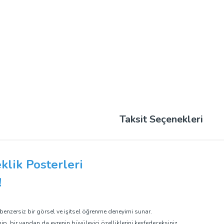
Taksit Seçenekleri
klik Posterleri
!
k benzersiz bir görsel ve işitsel öğrenme deneyimi sunar.
nip, bir yandan da evrenin büyüleyici özelliklerini keşfedeceksiniz.