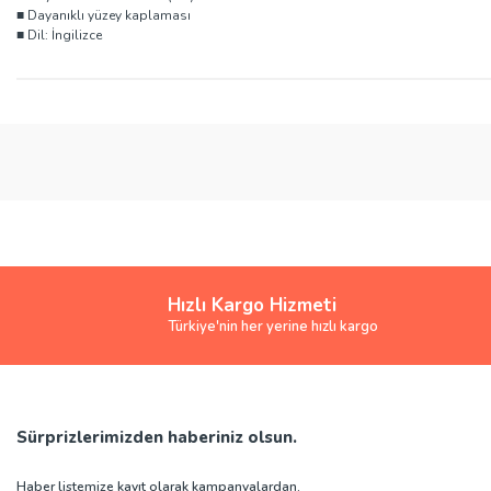
■ Dayanıklı yüzey kaplaması
■ Dil: İngilizce
Bu ürünün fiyat bilgisi, resim, ürün açıklamalarında ve diğer konularda yete
Görüş ve önerileriniz için teşekkür ederiz.
Ürün resmi kalitesiz, bozuk veya görüntülenemiyor.
Ürün açıklamasında eksik bilgiler bulunuyor.
Ürün bilgilerinde hatalar bulunuyor.
Ürün fiyatı diğer sitelerden daha pahalı.
Hızlı Kargo Hizmeti
Bu ürüne benzer farklı alternatifler olmalı.
Türkiye'nin her yerine hızlı kargo
Sürprizlerimizden haberiniz olsun.
Haber listemize kayıt olarak kampanyalardan,