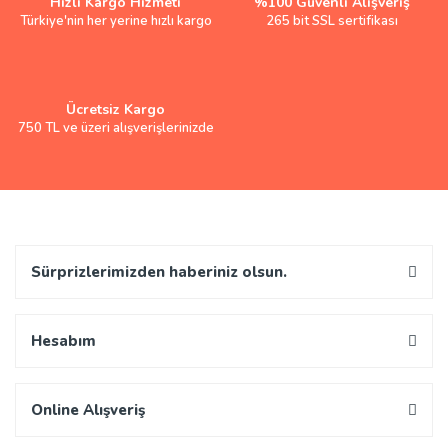
Hızlı Kargo Hizmeti
%100 Güvenli Alışveriş
Türkiye'nin her yerine hızlı kargo
265 bit SSL sertifikası
Ücretsiz Kargo
750 TL ve üzeri alışverişlerinizde
Sürprizlerimizden haberiniz olsun.
Hesabım
Online Alışveriş