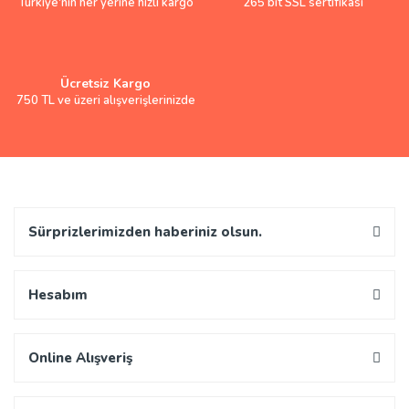
Türkiye'nin her yerine hızlı kargo
265 bit SSL sertifikası
Ücretsiz Kargo
750 TL ve üzeri alışverişlerinizde
Sürprizlerimizden haberiniz olsun.
Hesabım
Online Alışveriş