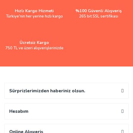
Hızlı Kargo Hizmeti
%100 Güvenli Alışveriş
Türkiye'nin her yerine hızlı kargo
265 bit SSL sertifikası
Ücretsiz Kargo
750 TL ve üzeri alışverişlerinizde
Sürprizlerimizden haberiniz olsun.
Hesabım
Online Alışveriş