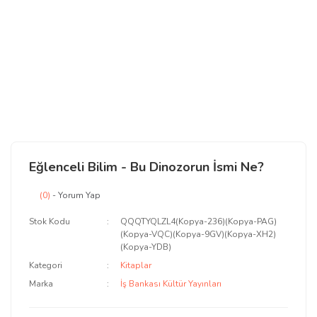
Eğlenceli Bilim - Bu Dinozorun İsmi Ne?
(0)
- Yorum Yap
Stok Kodu
QQQTYQLZL4(Kopya-236)(Kopya-PAG)
(Kopya-VQC)(Kopya-9GV)(Kopya-XH2)
(Kopya-YDB)
Kategori
Kitaplar
Marka
İş Bankası Kültür Yayınları