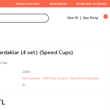
Kargom Nerede?
Siparişlerim
Whatsapp ile Sipariş
Üye Ol
Üye Girişi
Bardaklar (4 set) (Speed Cups)
m Yap
20801
Aile Oyunları
,
Aktif Oyun ve Spor
,
Kaba Motor Beceriler
6+
TL