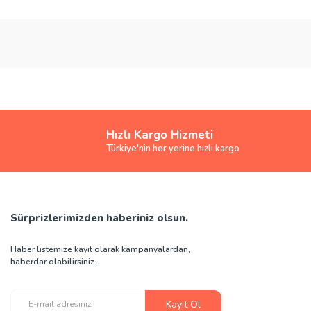
Bu ürünün fiyat bilgisi, resim, ürün açıklamalarında ve diğer konularda yete
Görüş ve önerileriniz için teşekkür ederiz.
Ürün resmi kalitesiz, bozuk veya görüntülenemiyor.
Ürün açıklamasında eksik bilgiler bulunuyor.
Ürün bilgilerinde hatalar bulunuyor.
Ürün fiyatı diğer sitelerden daha pahalı.
Hızlı Kargo Hizmeti
Bu ürüne benzer farklı alternatifler olmalı.
Türkiye'nin her yerine hızlı kargo
Sürprizlerimizden haberiniz olsun.
Haber listemize kayıt olarak kampanyalardan,
haberdar olabilirsiniz.
Kayıt Ol