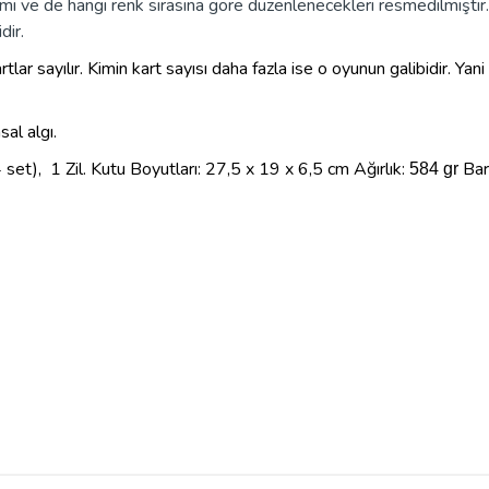
 mi ve de hangi renk sırasına göre düzenlenecekleri resmedilmişti
idir.
ar sayılır. Kimin kart sayısı daha fazla ise o oyunun galibidir. Ya
sal algı.
4 set),
1 Zil.
Kutu Boyutları:
27,5 x 19 x 6,5 cm
Ağırlık:
Bar
584 gr