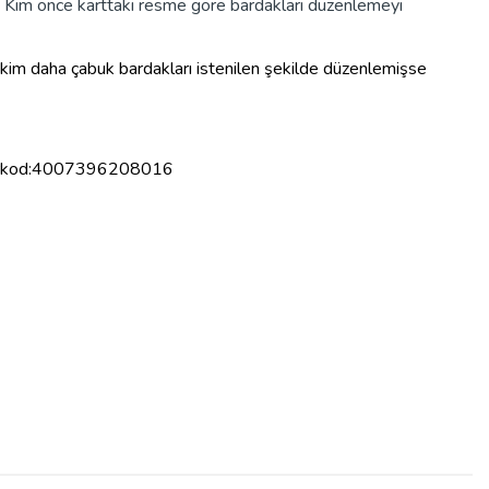
r. Kim önce karttaki resme göre bardakları düzenlemeyi
ni kim daha çabuk bardakları istenilen şekilde düzenlemişse
kod:
4007396208016