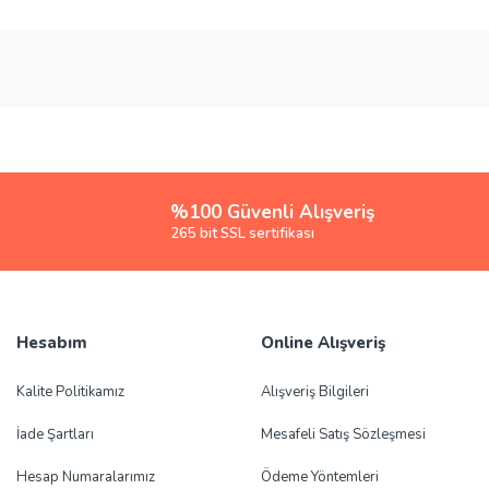
rsiz gördüğünüz noktaları öneri formunu kullanarak tarafımıza iletebilirsiniz.
Bu ürüne ilk yorumu siz yapın!
Yorum Yaz
%100 Güvenli Alışveriş
265 bit SSL sertifikası
Hesabım
Online Alışveriş
Gönder
Kalite Politikamız
Alışveriş Bilgileri
İade Şartları
Mesafeli Satış Sözleşmesi
Hesap Numaralarımız
Ödeme Yöntemleri