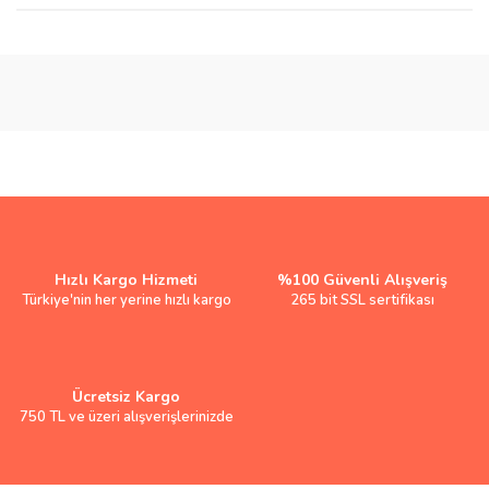
Hızlı Kargo Hizmeti
%100 Güvenli Alışveriş
Türkiye'nin her yerine hızlı kargo
265 bit SSL sertifikası
Ücretsiz Kargo
750 TL ve üzeri alışverişlerinizde