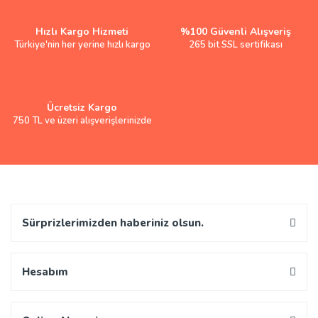
Hızlı Kargo Hizmeti
%100 Güvenli Alışveriş
Türkiye'nin her yerine hızlı kargo
265 bit SSL sertifikası
Ücretsiz Kargo
750 TL ve üzeri alışverişlerinizde
Sürprizlerimizden haberiniz olsun.
Hesabım