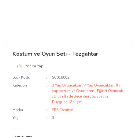
Kostüm ve Oyun Seti - Tezgahtar
(0)
- Yorum Yap
Stok Kodu
SC018002
Kategori
3 Yaş Oyuncaklar
,
4 Yaş Oyuncaklar
,
İlk
yapbozum ve Oyunlarım
,
Eğitici Oyuncak
,
Dil ve İfade Becerileri
,
Sosyal ve
Duygusal Gelişim
Marka
SES Creative
Yaş
3+