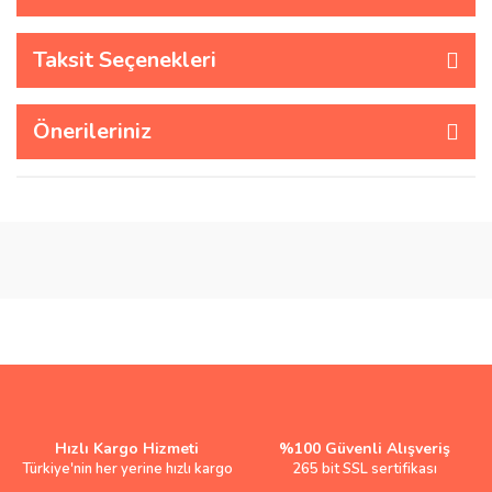
Taksit Seçenekleri
Önerileriniz
Hızlı Kargo Hizmeti
%100 Güvenli Alışveriş
Türkiye'nin her yerine hızlı kargo
265 bit SSL sertifikası