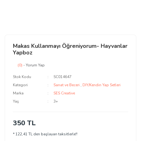
Makas Kullanmayı Öğreniyorum- Hayvanlar
Yapboz
(0)
- Yorum Yap
Stok Kodu
SC014647
Kategori
Sanat ve Beceri
,
DIY/Kendin Yap Setleri
Marka
SES Creative
Yaş
3+
350 TL
* 122,41 TL den başlayan taksitlerle!!