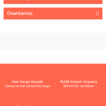
Önerileriniz
Hızlı Kargo Hizmeti
%100 Güvenli Alışveriş
Türkiye'nin her yerine hızlı kargo
265 bit SSL sertifikası