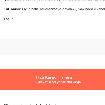
Kullanışlı:
Oyun halısı lekelenmeye dayanıklı, makinada yıkanabili
Yaş:
3+
Bu ürünün fiyat bilgisi, resim, ürün açıklamalarında ve diğer konularda yete
Görüş ve önerileriniz için teşekkür ederiz.
Ürün resmi kalitesiz, bozuk veya görüntülenemiyor.
Ürün açıklamasında eksik bilgiler bulunuyor.
Ürün bilgilerinde hatalar bulunuyor.
Ürün fiyatı diğer sitelerden daha pahalı.
Hızlı Kargo Hizmeti
Bu ürüne benzer farklı alternatifler olmalı.
Türkiye'nin her yerine hızlı kargo