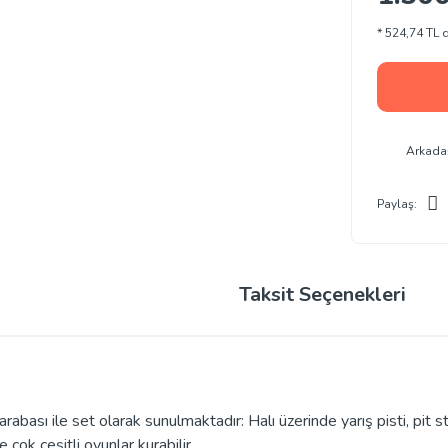
* 524,74 TL d
Arkada
Paylaş:
Taksit Seçenekleri
bası ile set olarak sunulmaktadır: Halı üzerinde yarış pisti, pit st
 çok çeşitli oyunlar kurabilir.