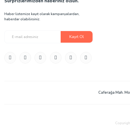
Sürprizlerimizden haberiniz olsun.
Haber listemize kayıt olarak kampanyalardan,
haberdar olabilirsiniz.
Kayıt Ol
Caferağa Mah. Mod
Copyright