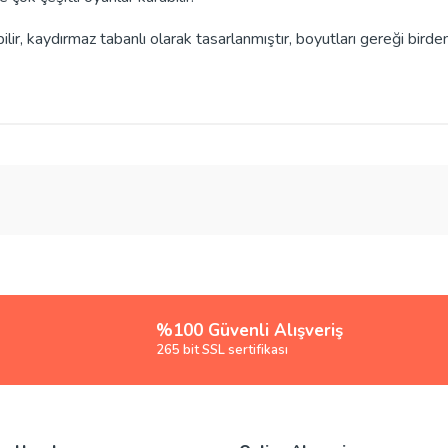
r, kaydırmaz tabanlı olarak tasarlanmıştır, boyutları gereği birden 
rsiz gördüğünüz noktaları öneri formunu kullanarak tarafımıza iletebilirsiniz.
Bu ürüne ilk yorumu siz yapın!
Yorum Yaz
%100 Güvenli Alışveriş
265 bit SSL sertifikası