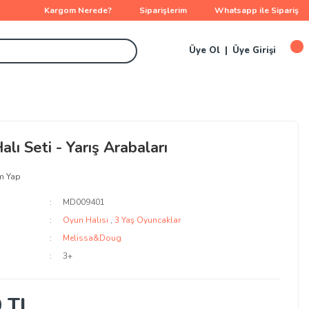
Kargom Nerede?
Siparişlerim
Whatsapp ile Sipariş
Üye Ol
Üye Girişi
lı Seti - Yarış Arabaları
m Yap
MD009401
Oyun Halısı
,
3 Yaş Oyuncaklar
Melissa&Doug
3+
0 TL