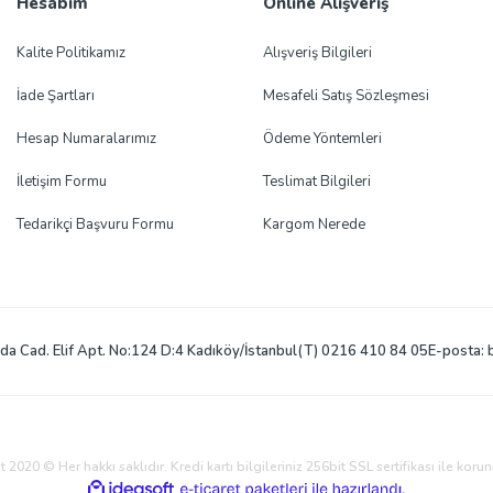
Hesabım
Online Alışveriş
Gönder
Kalite Politikamız
Alışveriş Bilgileri
İade Şartları
Mesafeli Satış Sözleşmesi
Hesap Numaralarımız
Ödeme Yöntemleri
İletişim Formu
Teslimat Bilgileri
Tedarikçi Başvuru Formu
Kargom Nerede
a Cad. Elif Apt. No:124 D:4 Kadıköy/İstanbul
(T) 0216 410 84 05
E-posta: 
 2020 © Her hakkı saklıdır. Kredi kartı bilgileriniz 256bit SSL sertifikası ile koru
ile
ideasoft
e-