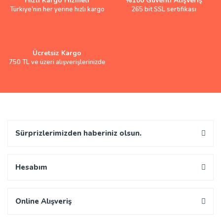
Hızlı Kargo Hizmeti
%100 Güvenli Alışveriş
Türkiye'nin her yerine hızlı kargo
265 bit SSL sertifikası
Ücretsiz Kargo
750 TL ve üzeri alışverişlerinizde
Sürprizlerimizden haberiniz olsun.
Hesabım
Online Alışveriş