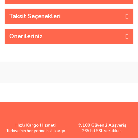
Taksit Seçenekleri
Önerileriniz
Hızlı Kargo Hizmeti
%100 Güvenli Alışveriş
Türkiye'nin her yerine hızlı kargo
265 bit SSL sertifikası