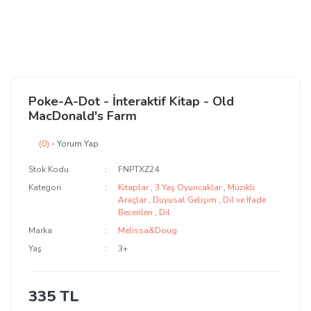
Poke-A-Dot - İnteraktif Kitap - Old
MacDonald's Farm
(0)
- Yorum Yap
Stok Kodu
FNPTXZ24
Kategori
Kitaplar
,
3 Yaş Oyuncaklar
,
Müzikli
Araçlar
,
Duyusal Gelişim
,
Dil ve İfade
Becerileri
,
Dil
Marka
Melissa&Doug
Yaş
3+
335 TL