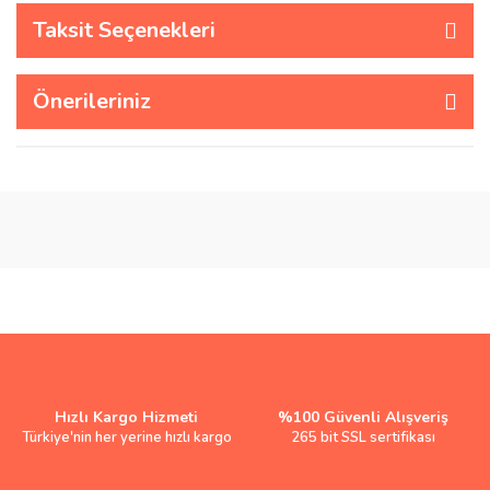
Taksit Seçenekleri
Önerileriniz
Hızlı Kargo Hizmeti
%100 Güvenli Alışveriş
Türkiye'nin her yerine hızlı kargo
265 bit SSL sertifikası