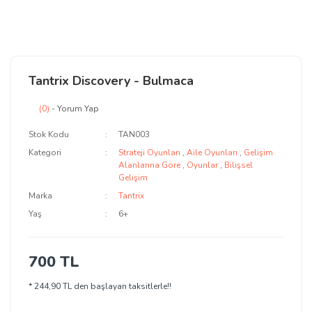
Tantrix Discovery - Bulmaca
(0)
- Yorum Yap
Stok Kodu
TAN003
Kategori
Strateji Oyunları
,
Aile Oyunları
,
Gelişim
Alanlarına Göre
,
Oyunlar
,
Bilişsel
Gelişim
Marka
Tantrix
Yaş
6+
700 TL
* 244,90 TL den başlayan taksitlerle!!