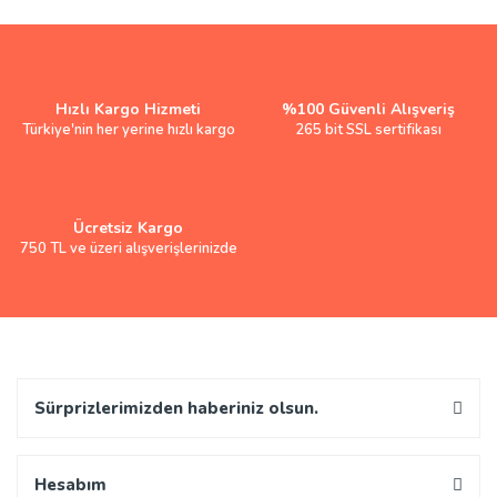
Hızlı Kargo Hizmeti
%100 Güvenli Alışveriş
Türkiye'nin her yerine hızlı kargo
265 bit SSL sertifikası
Ücretsiz Kargo
750 TL ve üzeri alışverişlerinizde
Sürprizlerimizden haberiniz olsun.
Hesabım