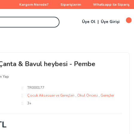
Kargom Nerede?
Siparişlerim
Whatsapp ile Sipariş
Üye Ol
Üye Girişi
 Çanta & Bavul heybesi - Pembe
m Yap
TR000177
Çocuk Aksesuar ve Gereçleri
,
Okul Öncesi
,
Gereçler
3+
TL