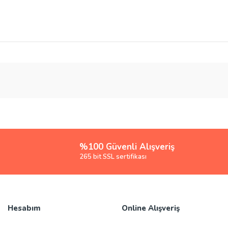
rsiz gördüğünüz noktaları öneri formunu kullanarak tarafımıza iletebilirsiniz.
Bu ürüne ilk yorumu siz yapın!
Yorum Yaz
%100 Güvenli Alışveriş
265 bit SSL sertifikası
Hesabım
Online Alışveriş
Gönder