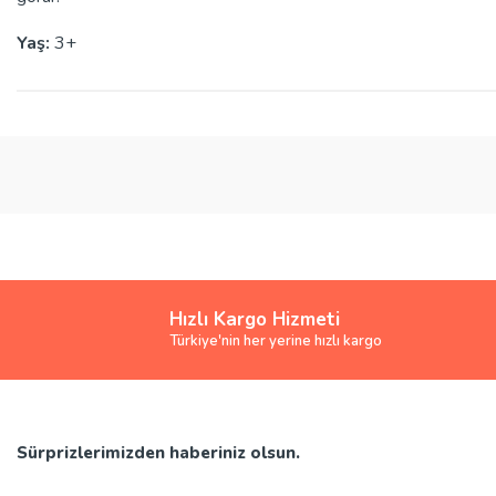
Yaş:
3+
Bu ürünün fiyat bilgisi, resim, ürün açıklamalarında ve diğer konularda yete
Görüş ve önerileriniz için teşekkür ederiz.
Ürün resmi kalitesiz, bozuk veya görüntülenemiyor.
Ürün açıklamasında eksik bilgiler bulunuyor.
Ürün bilgilerinde hatalar bulunuyor.
Ürün fiyatı diğer sitelerden daha pahalı.
Hızlı Kargo Hizmeti
Bu ürüne benzer farklı alternatifler olmalı.
Türkiye'nin her yerine hızlı kargo
Sürprizlerimizden haberiniz olsun.