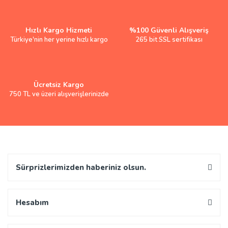
Hızlı Kargo Hizmeti
%100 Güvenli Alışveriş
Türkiye'nin her yerine hızlı kargo
265 bit SSL sertifikası
Ücretsiz Kargo
750 TL ve üzeri alışverişlerinizde
Sürprizlerimizden haberiniz olsun.
Hesabım