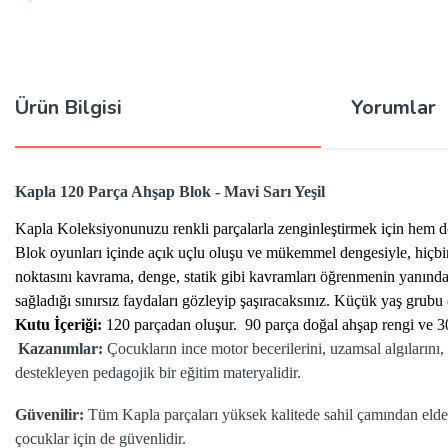
Ürün Bilgisi
Yorumlar
Kapla 120 Parça Ahşap Blok - Mavi Sarı Yeşil
Kapla Koleksiyonunuzu renkli parçalarla zenginleştirmek için hem d
Blok oyunları içinde açık uçlu oluşu ve mükemmel dengesiyle, hiçbir y
noktasını kavrama, denge, statik gibi kavramları öğrenmenin yanında,
sağladığı sınırsız faydaları gözleyip şaşıracaksınız.
Küçük yaş grubu ç
Kutu İçeriği:
120 parçadan oluşur. 90 parça doğal ahşap rengi ve 3
Kazanımlar:
Çocukların ince motor becerilerini, uzamsal algılarını,
destekleyen pedagojik bir eğitim materyalidir.
Güvenilir:
Tüm Kapla parçaları yüksek kalitede sahil çamından elde e
çocuklar için de güvenlidir.