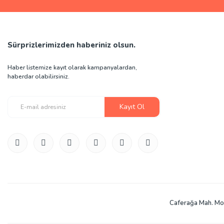
Sürprizlerimizden haberiniz olsun.
KAPLA
Haber listemize kayıt olarak kampanyalardan,
haberdar olabilirsiniz.
Kapla 200 Parça Ahşap Blok
Kayıt Ol
3.000 TL
İnce Motor Beceriler
2-99
Caferağa Mah. Mod