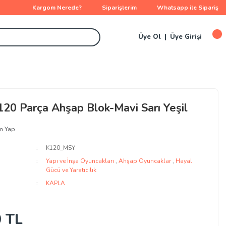
Kargom Nerede?
Siparişlerim
Whatsapp ile Sipariş
Üye Ol
Üye Girişi
120 Parça Ahşap Blok-Mavi Sarı Yeşil
m Yap
K120_MSY
Yapı ve İnşa Oyuncakları
,
Ahşap Oyuncaklar
,
Hayal
Gücü ve Yaratıcılık
KAPLA
0 TL