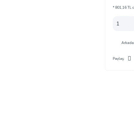
* 801,16 TL d
Arkada
Paylaş: