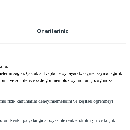
Önerileriniz
kutu.
melerini sağlar. Çocuklar Kapla ile oynayarak, ölçme, sayma, ağırlık
 çok yönlü ve son derece sade görünen blok oyununun çocuğunuza
 Temel fizik kanunlarını deneyimlemelerini ve keşifsel öğrenmeyi
rur. Renkli parçalar gıda boyası ile renklendirilmiştir ve küçük