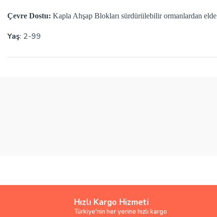
Çevre Dostu:
Kapla Ahşap Blokları sürdürülebilir ormanlardan elde
Yaş
: 2-99
Bu ürünün fiyat bilgisi, resim, ürün açıklamalarında ve diğer konularda yete
Görüş ve önerileriniz için teşekkür ederiz.
Ürün resmi kalitesiz, bozuk veya görüntülenemiyor.
Ürün açıklamasında eksik bilgiler bulunuyor.
Ürün bilgilerinde hatalar bulunuyor.
Ürün fiyatı diğer sitelerden daha pahalı.
Bu ürüne benzer farklı alternatifler olmalı.
Hızlı Kargo Hizmeti
Türkiye'nin her yerine hızlı kargo